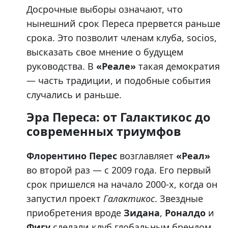
Досрочные выборы означают, что
нынешний срок Переса прервется раньше
срока. Это позволит членам клуба, socios,
высказать свое мнение о будущем
руководства. В
«Реале»
такая демократия
— часть традиции, и подобные события
случались и раньше.
Эра Переса: от Галактикос до
современных триумфов
Флорентино Перес
возглавляет
«Реал»
во второй раз — с 2009 года. Его первый
срок пришелся на начало 2000-х, когда он
запустил проект
Галактикос
. Звездные
приобретения вроде
Зидана
,
Роналдо
и
Фигу
сделали клуб глобальным брендом,