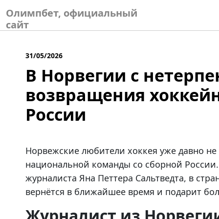
Skip
Олимпбет, официальный
to
сайт
content
31/05/2026
В Норвегии с нетерп
возвращения хоккейн
России
Норвежские любители хоккея уже давно не 
национальной команды со сборной России. 
журналиста Яна Петтера Сальтведта, в стра
вернётся в ближайшее время и подарит бо
Журналист из Норвеги