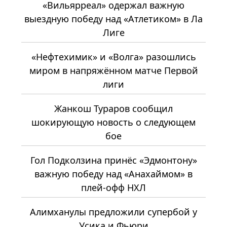
«Вильярреал» одержал важную
выездную победу над «Атлетиком» в Ла
Лиге
«Нефтехимик» и «Волга» разошлись
миром в напряжённом матче Первой
лиги
Жанкош Тураров сообщил
шокирующую новость о следующем
бое
Гол Подколзина принёс «Эдмонтону»
важную победу над «Анахаймом» в
плей-офф НХЛ
Алимханулы предложили супербой у
Усика и Фьюри