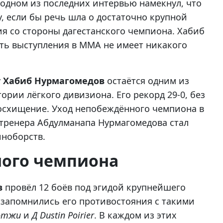
одном из последних интервью намекнул, что
, если бы речь шла о достаточно крупной
ия со стороны дагестанского чемпиона. Хабиб
ть выступления в ММА не имеет никакого
у
Хабиб Нурмагомедов
остаётся одним из
рии лёгкого дивизиона. Его рекорд 29-0, без
восхищение. Уход непобеждённого чемпиона в
и тренера Абдулманапа Нурмагомедова стал
иноборств.
ного чемпиона
в
провёл 12 боёв под эгидой крупнейшего
 запомнились его противостояния с такими
этжи
и
Д Dustin Poirier
. В каждом из этих