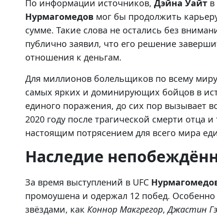
По информации источников,
Дэйна Уайт
в 
Нурмагомедов
мог бы продолжить карьеру
сумме. Такие слова не остались без вниман
публично заявил, что его решение заверши
отношения к деньгам.
Для миллионов болельщиков по всему мир
самых ярких и доминирующих бойцов в исто
единого поражения, до сих пор вызывает 
2020 году после трагической смерти отца 
настоящим потрясением для всего мира ед
Наследие непобеждён
За время выступлений в UFC
Нурмагомедо
промоушена и одержал 12 побед. Особенно
звёздами, как
Коннор Макгрегор
,
Джастин Г