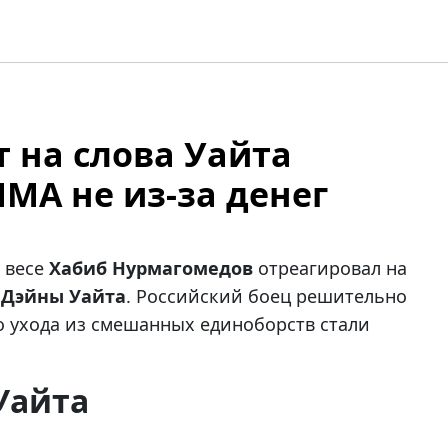
 на слова Уайта
ММА не из-за денег
 весе
Хабиб Нурмагомедов
отреагировал на
а
Дэйны Уайта
. Российский боец решительно
о ухода из смешанных единоборств стали
Уайта