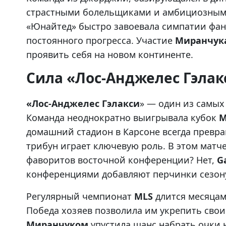
страстными болельщиками и амбициозными
«Юнайтед» быстро завоевала симпатии фан
постоянного прогресса. Участие
Миранчук
проявить себя на новом континенте.
Сила «Лос-Анджелес Гэлак
«Лос-Анджелес Гэлакси
» — один из самых
Команда неоднократно выигрывала кубок
M
домашний стадион в Карсоне всегда превра
трибун играет ключевую роль. В этом матч
фаворитов восточной конференции? Нет,
G
конференциями добавляют перчинки сезон
Регулярный чемпионат
MLS
длится месяцам
Победа хозяев позволила им укрепить свои
Миранчуком
упустила шанс набрать очки 