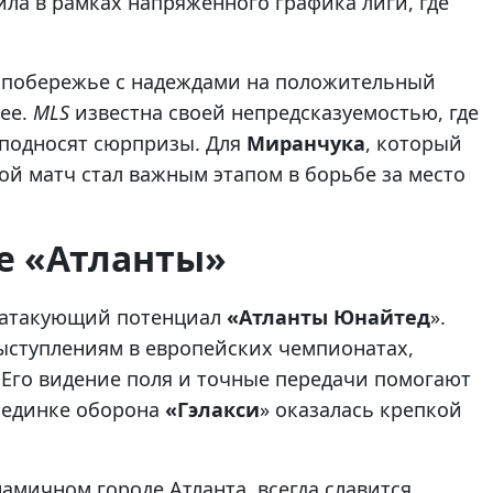
ила в рамках напряженного графика лиги, где
е побережье с надеждами на положительный
нее.
MLS
известна своей непредсказуемостью, где
еподносят сюрпризы. Для
Миранчука
, который
ой матч стал важным этапом в борьбе за место
е «Атланты»
 атакующий потенциал
«Атланты Юнайтед
».
ыступлениям в европейских чемпионатах,
 Его видение поля и точные передачи помогают
поединке оборона
«Гэлакси
» оказалась крепкой
мичном городе Атланта, всегда славится