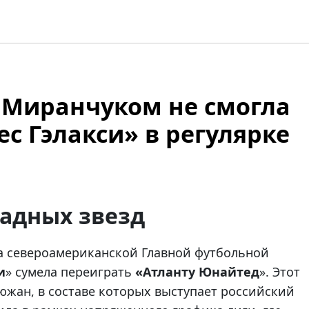
 Миранчуком не смогла
с Гэлакси» в регулярке
падных звезд
а североамериканской Главной футбольной
и
» сумела переиграть
«Атланту Юнайтед
». Этот
южан, в составе которых выступает российский