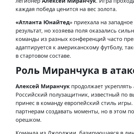
легионер
Алексей Миранчук
. Игра проход
каждая победа ценится на вес золота.
«Атланта Юнайтед
» приехала на западно
результат, но хозяева поля оказались силь
команды из разных конференций часто пр
адаптируется к американскому футболу, так
в стартовом составе.
Роль Миранчука в атак
Алексей Миранчук
продолжает укреплять
Российский полузащитник, известный по в
принес в команду европейский стиль игры.
партнерам создавать моменты, но в этом 
орешком.
Команда из Джорджии, базирующаяся в дина