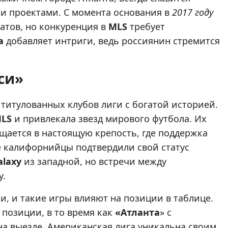
 проектами. С момента основания в
2017 году
атов, но конкуренция в
MLS
требует
а
добавляет интриги, ведь россиянин стремится
си»
 титулованных клубов лиги с богатой историей.
LS
и привлекала звезд мирового футбола. Их
щается в настоящую крепость, где поддержка
е калифорнийцы подтвердили свой статус
alaxy
из западной, но встречи между
у.
и, и такие игры влияют на позиции в таблице.
 позиции, в то время как
«Атланта
» с
на выезде. Американская лига уникальна своим