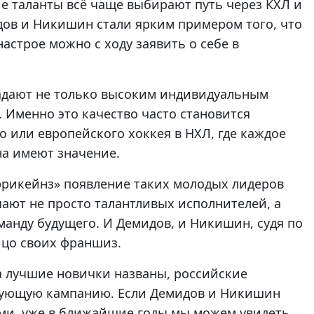
е таланты всё чаще выбирают путь через КХЛ и
дов и Никишин стали ярким примером того, что
астрое можно с ходу заявить о себе в
ладают не только высоким индивидуальным
 Именно это качество часто становится
 или европейского хоккея в НХЛ, где каждое
на имеют значение.
ррикейнз» появление таких молодых лидеров
ают не просто талантливых исполнителей, а
манду будущего. И Демидов, и Никишин, судя по
ицо своих франшиз.
 а лучшие новички названы, российские
дующую кампанию. Если Демидов и Никишин
ми, уже в ближайшие годы мы можем увидеть