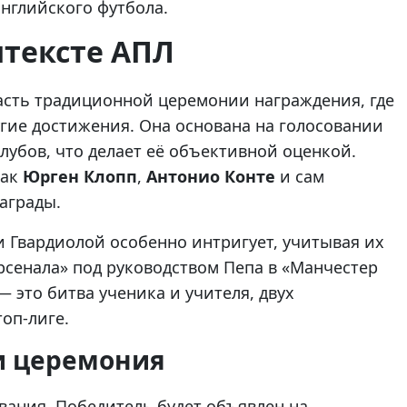
английского футбола.
нтексте АПЛ
асть традиционной церемонии награждения, где
гие достижения. Она основана на голосовании
лубов, что делает её объективной оценкой.
как
Юрген Клопп
,
Антонио Конте
и сам
награды.
и Гвардиолой особенно интригует, учитывая их
рсенала» под руководством Пепа в «Манчестер
 это битва ученика и учителя, двух
оп-лиге.
 и церемония
вания. Победитель будет объявлен на