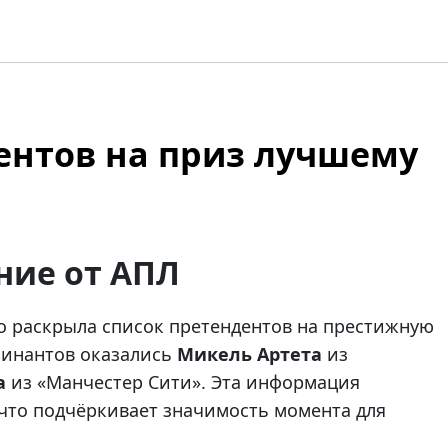
ентов на приз лучшему
ние от АПЛ
о раскрыла список претендентов на престижную
минантов оказались
Микель Артета
из
а
из «Манчестер Сити». Эта информация
что подчёркивает значимость момента для