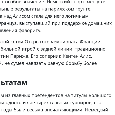
ет особое значение. Немецкий спортсмен уже
льные результаты на парижском грунте,
а над Алисом стала для него логичным
Француз, выступавший при поддержке домашних
ивления фавориту.
овной сетки Открытого чемпионата Франции.
бильной игрой с задней линии, традиционно
тии Парижа. Его соперник Кентен Алис,
й, не сумел навязать равную борьбу более
льтатам
им из главных претендентов на титулы Большого
ни одного из четырёх главных турниров, его
ие годы были весьма впечатляющими. Немецкий