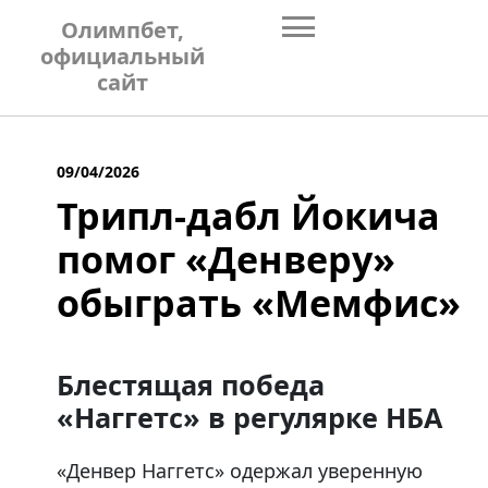
Skip
Олимпбет,
to
официальный
content
сайт
09/04/2026
Трипл-дабл Йокича
помог «Денверу»
обыграть «Мемфис»
Блестящая победа
«Наггетс» в регулярке НБА
«Денвер Наггетс» одержал уверенную