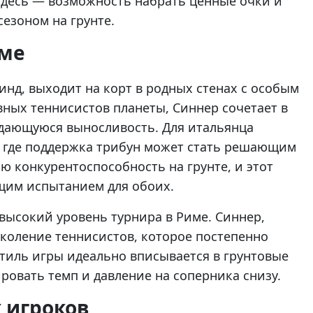
здесь — возможность набрать ценные очки и
езоном на грунте.
име
инд, выходит на корт в родных стенах с особым
вных теннисистов планеты, Синнер сочетает в
дающуюся выносливость. Для итальянца
 где поддержка трибун может стать решающим
ю конкурентоспособность на грунте, и этот
ящим испытанием для обоих.
 высокий уровень турнира в Риме. Синнер,
околение теннисистов, которое постепенно
стиль игры идеально вписывается в грунтовые
овать темп и давление на соперника снизу.
 игроков