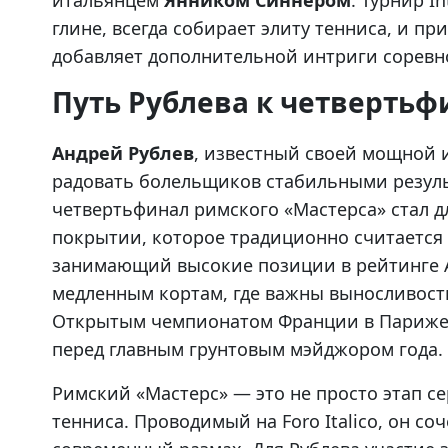
итальянцем
Янником Синнером
. Турнир I
глине, всегда собирает элиту тенниса, и п
добавляет дополнительной интриги соревн
Путь Рублева к четвертьф
Андрей Рублев
, известный своей мощной 
радовать болельщиков стабильными резуль
четвертьфинал римского «Мастерса» стал д
покрытии, которое традиционно считается 
занимающий высокие позиции в рейтинге AT
медленным кортам, где важны выносливость
Открытым чемпионатом Франции в Париже 
перед главным грунтовым мэйджором года.
Римский «Мастерс» — это не просто этап се
тенниса. Проводимый на Foro Italico, он со