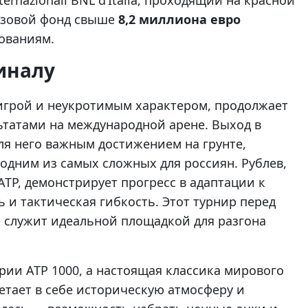
nternazionali BNL d’Italia, проходящий на красной
ризовой фонд свыше
8,2 миллиона евро
ованиям.
иналу
игрой и неукротимым характером, продолжает
татами на международной арене. Выход в
ля него важным достижением на грунте,
одним из самых сложных для россиян. Рублев,
P, демонстрирует прогресс в адаптации к
 и тактическая гибкость. Этот турнир перед
служит идеальной площадкой для разгона
рии ATP 1000, а настоящая классика мирового
четает в себе историческую атмосферу и