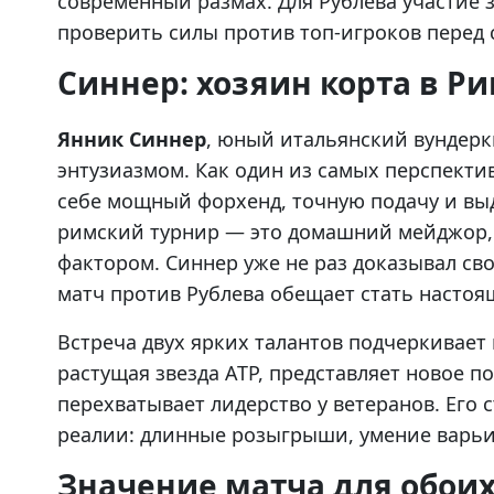
современный размах. Для Рублева участие 
проверить силы против топ-игроков перед с
Синнер: хозяин корта в Р
Янник Синнер
, юный итальянский вундерк
энтузиазмом. Как один из самых перспекти
себе мощный форхенд, точную подачу и вы
римский турнир — это домашний мейджор,
фактором. Синнер уже не раз доказывал сво
матч против Рублева обещает стать насто
Встреча двух ярких талантов подчеркивает
растущая звезда ATP, представляет новое п
перехватывает лидерство у ветеранов. Его 
реалии: длинные розыгрыши, умение варьир
Значение матча для обоих