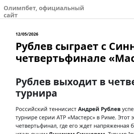
Skip
Олимпбет, официальный
to
сайт
content
12/05/2026
Рублев сыграет с Син
четвертьфинале «Мас
Рублев выходит в чет
турнира
Российский теннисист
Андрей Рублев
успе
турнире серии ATP «Мастерс» в Риме. Этот 
четвертьфинал, где его ждет напряженная 