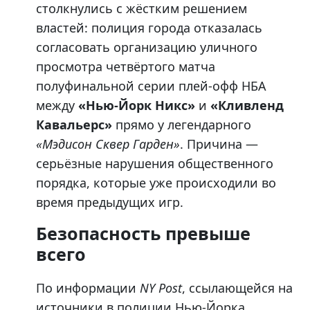
столкнулись с жёстким решением
властей: полиция города отказалась
согласовать организацию уличного
просмотра четвёртого матча
полуфинальной серии плей-офф НБА
между
«Нью-Йорк Никс»
и
«Кливленд
Кавальерс»
прямо у легендарного
«Мэдисон Сквер Гарден»
. Причина —
серьёзные нарушения общественного
порядка, которые уже происходили во
время предыдущих игр.
Безопасность превыше
всего
По информации
NY Post
, ссылающейся на
источники в полиции Нью-Йорка,