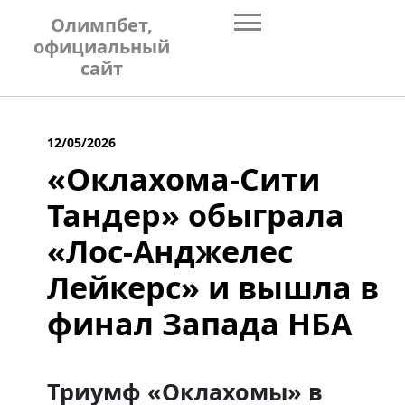
Skip
Олимпбет,
to
официальный
content
сайт
12/05/2026
«Оклахома-Сити
Тандер» обыграла
«Лос-Анджелес
Лейкерс» и вышла в
финал Запада НБА
Триумф «Оклахомы» в