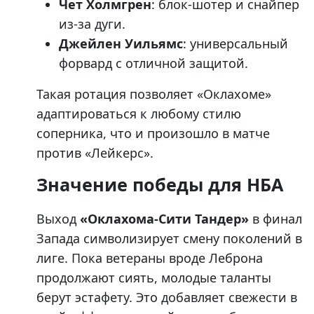
Чет Холмгрен
: блок-шотер и снайпер
из-за дуги.
Джейлен Уильямс
: универсальный
форвард с отличной защитой.
Такая ротация позволяет «Оклахоме»
адаптироваться к любому стилю
соперника, что и произошло в матче
против «Лейкерс».
Значение победы для НБА
Выход
«Оклахома-Сити Тандер»
в финал
Запада символизирует смену поколений в
лиге. Пока ветераны вроде Леброна
продолжают сиять, молодые таланты
берут эстафету. Это добавляет свежести в