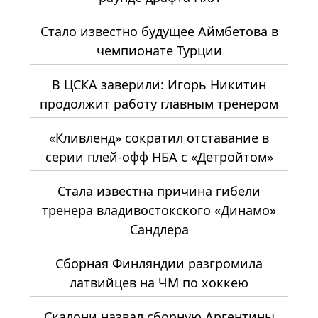
Стало известно будущее Аймбетова в
чемпионате Турции
В ЦСКА заверили: Игорь Никитин
продолжит работу главным тренером
«Кливленд» сократил отставание в
серии плей-офф НБА с «Детройтом»
Стала известна причина гибели
тренера владивостокского «Динамо»
Сандлера
Сборная Финляндии разгромила
латвийцев на ЧМ по хоккею
Скалони назвал сборную Аргентины