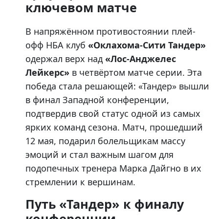
ключевом матче
В напряжённом противостоянии плей-
офф НБА клуб
«Оклахома-Сити Тандер»
одержал верх над
«Лос-Анджелес
Лейкерс»
в четвёртом матче серии. Эта
победа стала решающей: «Тандер» вышли
в финал Западной конференции,
подтвердив свой статус одной из самых
ярких команд сезона. Матч, прошедший
12 мая, подарил болельщикам массу
эмоций и стал важным шагом для
подопечных тренера Марка Дайгно в их
стремлении к вершинам.
Путь «Тандер» к финалу
конференции