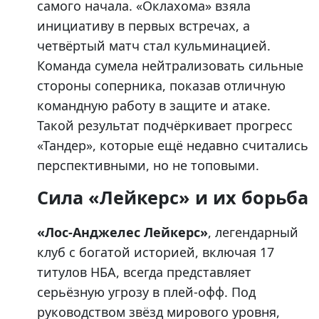
самого начала. «Оклахома» взяла
инициативу в первых встречах, а
четвёртый матч стал кульминацией.
Команда сумела нейтрализовать сильные
стороны соперника, показав отличную
командную работу в защите и атаке.
Такой результат подчёркивает прогресс
«Тандер», которые ещё недавно считались
перспективными, но не топовыми.
Сила «Лейкерс» и их борьба
«Лос-Анджелес Лейкерс»
, легендарный
клуб с богатой историей, включая 17
титулов НБА, всегда представляет
серьёзную угрозу в плей-офф. Под
руководством звёзд мирового уровня,