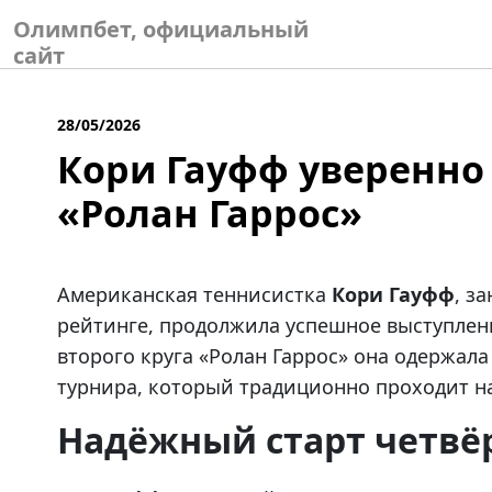
Skip
Олимпбет, официальный
to
сайт
content
28/05/2026
Кори Гауфф уверенно
«Ролан Гаррос»
Американская теннисистка
Кори Гауфф
, з
рейтинге, продолжила успешное выступлен
второго круга «Ролан Гаррос» она одержал
турнира, который традиционно проходит н
Надёжный старт четвё