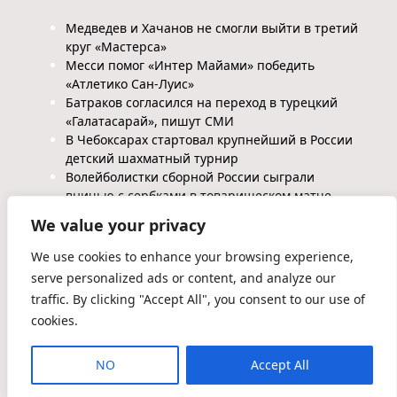
Медведев и Хачанов не смогли выйти в третий
круг «Мастерса»
Месси помог «Интер Майами» победить
«Атлетико Сан-Луис»
Батраков согласился на переход в турецкий
«Галатасарай», пишут СМИ
В Чебоксарах стартовал крупнейший в России
детский шахматный турнир
Волейболистки сборной России сыграли
вничью с сербками в товарищеском матче
We value your privacy
We use cookies to enhance your browsing experience,
serve personalized ads or content, and analyze our
traffic. By clicking "Accept All", you consent to our use of
cookies.
2026 ©Glimpse Blog WordPress Theme. Powered by
WordPress | By
CA WP Themes
NO
Accept All