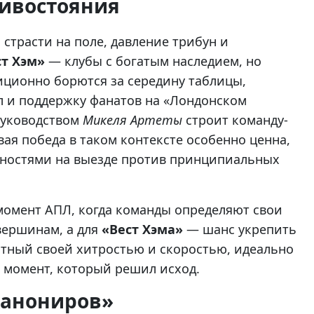
тивостояния
страсти на поле, давление трибун и
ст Хэм»
— клубы с богатым наследием, но
ционно борются за середину таблицы,
 и поддержку фанатов на «Лондонском
 руководством
Микеля Артеты
строит команду-
вая победа в таком контексте особенно ценна,
удностями на выезде против принципиальных
момент АПЛ, когда команды определяют свои
вершинам, а для
«Вест Хэма»
— шанс укрепить
естный своей хитростью и скоростью, идеально
в момент, который решил исход.
«канониров»