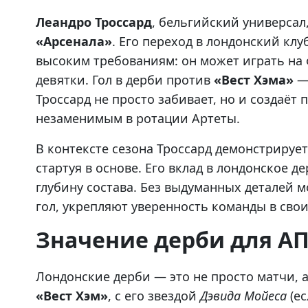
Леандро Троссард
, бельгийский универсал
«Арсенала»
. Его переход в лондонский кл
высоким требованиям: он может играть на 
девятки. Гол в дерби против
«Вест Хэма»
— 
Троссард не просто забивает, но и создаёт 
незаменимым в ротации Артеты.
В контексте сезона Троссард демонстрирует
стартуя в основе. Его вклад в лондонское д
глубину состава. Без выдуманных деталей м
гол, укрепляют уверенность команды в св
Значение дерби для А
Лондонские дерби — это не просто матчи, 
«Вест Хэм»
, с его звездой
Дэвида Мойеса
(ес