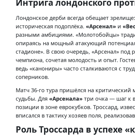
Интрига лондонского про
Лондонское дерби всегда обещает зрелище: 
историческая подоплёка.
«Арсенал»
и
«Ве
разными амбициями. «Молотобойцы» тради
опираясь на мощный атакующий потенциал
стадионе». В свою очередь, «Арсенал» под
чемпиона, сочетая молодость и опыт. Госте
ведь «канониры» часто сталкиваются с тр
соперников.
Матч 36-го тура пришёлся на критический 
судьбы. Для
«Арсенала»
три очка — шаг к 
позиции в зоне еврокубков. Троссард, изв
вписался в тактику хозяев поля, реализова
Роль Троссарда в успехе 