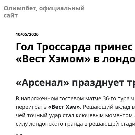
Skip
Олимпбет, официальный
to
сайт
content
10/05/2026
Гол Троссарда принес
«Вест Хэмом» в лонд
«Арсенал» празднует т
В напряжённом гостевом матче 36-го тура 
переиграть
«Вест Хэм»
. Решающий вклад в
чей точный удар стал ключевым моментом л
силу лондонского гранда в решающей стадии