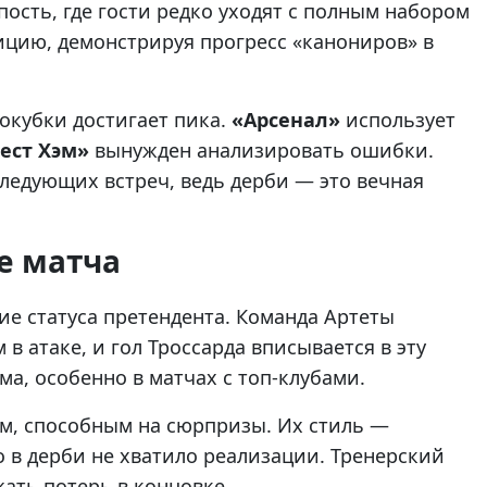
ость, где гости редко уходят с полным набором
ицию, демонстрируя прогресс «канониров» в
рокубки достигает пика.
«Арсенал»
использует
ест Хэм»
вынужден анализировать ошибки.
ледующих встреч, ведь дерби — это вечная
е матча
е статуса претендента. Команда Артеты
в атаке, и гол Троссарда вписывается в эту
ма, особенно в матчах с топ-клубами.
м, способным на сюрпризы. Их стиль —
о в дерби не хватило реализации. Тренерский
ать потерь в концовке.