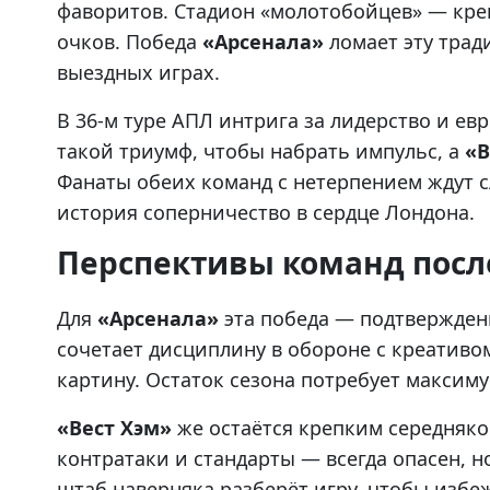
фаворитов. Стадион «молотобойцев» — креп
очков. Победа
«Арсенала»
ломает эту трад
выездных играх.
В 36-м туре АПЛ интрига за лидерство и ев
такой триумф, чтобы набрать импульс, а
«В
Фанаты обеих команд с нетерпением ждут с
история соперничество в сердце Лондона.
Перспективы команд посл
Для
«Арсенала»
эта победа — подтверждени
сочетает дисциплину в обороне с креативом 
картину. Остаток сезона потребует максиму
«Вест Хэм»
же остаётся крепким середняко
контратаки и стандарты — всегда опасен, н
штаб наверняка разберёт игру, чтобы избеж