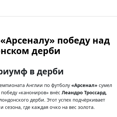
 «Арсеналу» победу над
онском дерби
риумф в дерби
чемпионата Англии по футболу
«Арсенал»
сумел
 победу «канониров» внёс
Леандро Троссард
,
ондонского дерби. Этот успех подчёркивает
 сезона, где каждая очко на вес золота.