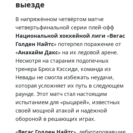
выезде
В напряжённом четвёртом матче
четвертьфинальной серии плей-офф
Национальной хоккейной лиги
«
Вегас
Голден Найтс
» потерпел поражение от
«
Анахайм Дакс
» на их ледовой арене.
Несмотря на старания подопечных
тренера Брюса Кэссиди, команда из
Невады не смогла избежать неудачи,
которая усложняет их путь в следующем
раунде. Этот матч стал настоящим
испытанием для «рыцарей», известных
своей мощной атакой и надёжной
обороной в решающих играх.
«
Вегас Голден Найтс
», дебютировавшие