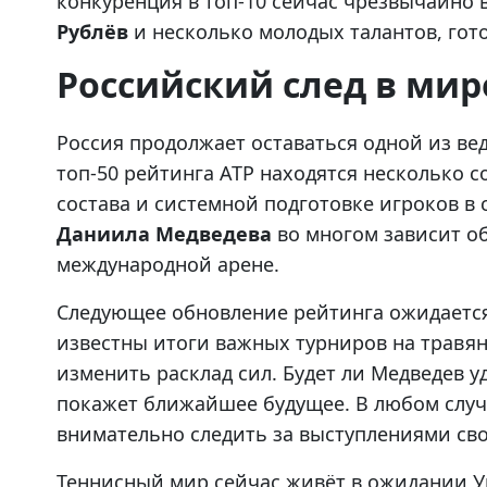
конкуренция в топ-10 сейчас чрезвычайно 
Рублёв
и несколько молодых талантов, гот
Российский след в ми
Россия продолжает оставаться одной из в
топ-50 рейтинга ATP находятся несколько с
состава и системной подготовке игроков в 
Даниила Медведева
во многом зависит о
международной арене.
Следующее обновление рейтинга ожидается 
известны итоги важных турниров на травя
изменить расклад сил. Будет ли Медведев
покажет ближайшее будущее. В любом случ
внимательно следить за выступлениями сво
Теннисный мир сейчас живёт в ожидании У