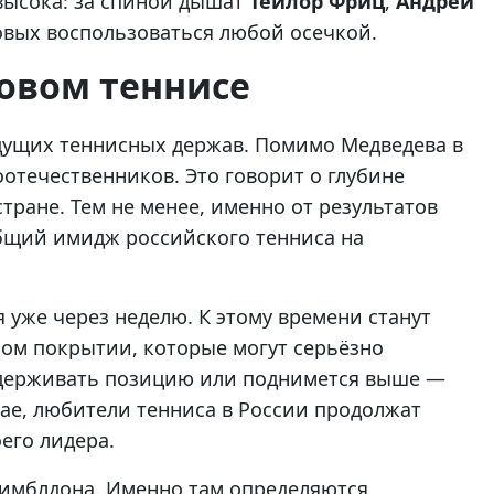
высока: за спиной дышат
Тейлор Фриц
,
Андрей
овых воспользоваться любой осечкой.
ровом теннисе
едущих теннисных держав. Помимо Медведева в
оотечественников. Это говорит о глубине
стране. Тем не менее, именно от результатов
бщий имидж российского тенниса на
уже через неделю. К этому времени станут
ном покрытии, которые могут серьёзно
 удерживать позицию или поднимется выше —
ае, любители тенниса в России продолжат
его лидера.
имблдона. Именно там определяются