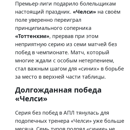
Премьер-лиги подарило болельщикам
настоящий праздник.
«Челси»
на своём
поле уверенно переиграл
принципиального соперника
«Тоттенхэм»
, прервав при этом
неприятную серию из семи матчей без
побед в чемпионате. Матч, который
многие ждали с особым нетерпением,
стал важным шагом для «синих» в борьбе
за место в верхней части таблицы.
Долгожданная победа
«Челси»
Серия без побед в АПЛ тянулась для
подопечных тренера «Челси» уже больше
месяца. Семь туров подряд «синие» не