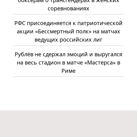
боксерам о трансгендерах в женских
соревнованиях
РФС присоединяется к патриотической
акции «Бессмертный полк» на матчах
ведущих российских лиг
Рублёв не сдержал эмоций и выругался
на весь стадион в матче «Мастерса» в
Риме