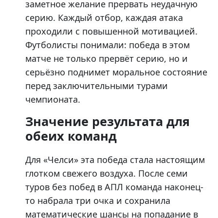
заметное желание прервать неудачную
серию. Каждый отбор, каждая атака
проходили с повышенной мотивацией.
Футболисты понимали: победа в этом
матче не только прервёт серию, но и
серьёзно поднимет моральное состояние
перед заключительными турами
чемпионата.
Значение результата для
обеих команд
Для «Челси» эта победа стала настоящим
глотком свежего воздуха. После семи
туров без побед в АПЛ команда наконец-
то набрала три очка и сохранила
математические шансы на попадание в