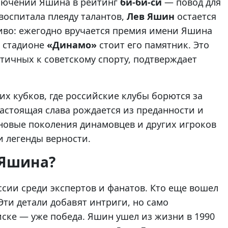
ключении Яшина в рейтинг
би-би-си
— повод для
 воспитала плеяду талантов,
Лев Яшин
остается
иво: ежегодно вручается премия имени Яшина
а стадионе
«Динамо»
стоит его памятник. Это
тичных к советскому спорту, подтверждает
х кубков, где российские клубы борются за
настоящая слава рождается из преданности и
о новые поколения динамовцев и других игроков
и легенды верности.
 Яшина?
сии среди экспертов и фанатов. Кто еще вошел
 Эти детали добавят интриги, но само
иске — уже победа. Яшин ушел из жизни в 1990