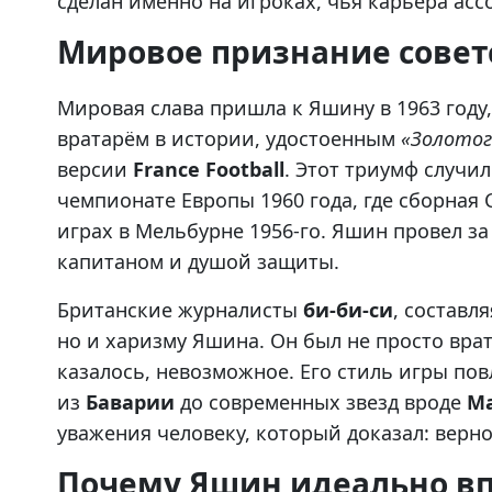
сделан именно на игроках, чья карьера ас
Мировое признание совет
Мировая слава пришла к Яшину в 1963 году
вратарём в истории, удостоенным
«Золотог
версии
France Football
. Этот триумф случи
чемпионате Европы 1960 года, где сборная
играх в Мельбурне 1956-го. Яшин провел за
капитаном и душой защиты.
Британские журналисты
би-би-си
, составл
но и харизму Яшина. Он был не просто вра
казалось, невозможное. Его стиль игры пов
из
Баварии
до современных звезд вроде
Ма
уважения человеку, который доказал: верно
Почему Яшин идеально вп