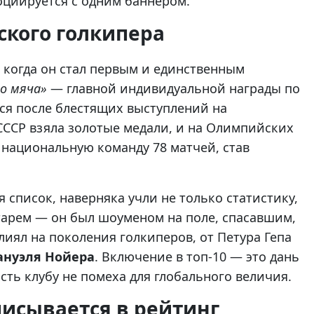
социируется с одним баннером.
ского голкипера
, когда он стал первым и единственным
о мяча»
— главной индивидуальной награды по
лся после блестящих выступлений на
 СССР взяла золотые медали, и на Олимпийских
 национальную команду 78 матчей, став
яя список, наверняка учли не только статистику,
тарем — он был шоуменом на поле, спасавшим,
лиял на поколения голкиперов, от Петура Гепа
нуэля Нойера
. Включение в топ-10 — это дань
сть клубу не помеха для глобального величия.
исывается в рейтинг