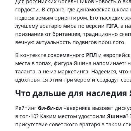
Для российских болельщиков новость о в
гордости. В стране, где динамовская школа
недосягаемым ориентиром. Его наследие ж
лучшему вратарю мира по версии
FIFA
, а н
признание от британцев, традиционно скеп
вечную актуальность подвигов прошлого.
В контексте современного
РПЛ
и европейски
места в топах, фигура Яшина напоминает: 
таланта, а не из маркетинга. Надеемся, чт
вдохновятся этим примером и создадут сво
Что дальше для наследия
Рейтинг
би-би-си
наверняка вызовет дискус
в топ-10? Каким местом удостоили
Яшина
?
присутствие советского вратаря в таком сп