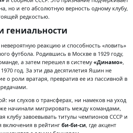
о»
и сборной СССР. Это признание подчеркивает
а, но и его абсолютную верность одному клубу,
тоящей редкостью.
и гениальности
 невероятную реакцию и способность «ловить»
ого футбола. Родившись в Москве в 1929 году,
команде, а затем перешел в систему
«Динамо»
,
 1970 год. За эти два десятилетия Яшин не
е о роли вратаря, превратив ее из пассивной в
ередачами.
: ни слухов о трансферах, ни намеков на уход
ы уже начинали мигрировать между командами,
ая клубу завоевывать титулы чемпионов СССР и
я включения в рейтинг
би-би-си
, где акцент