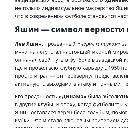
защищавший ворота московского
«Динам
не только индивидуальное мастерство Яшин
что в современном футболе становится нас
Яшин — символ верности 
Лев Яшин
, прозванный
«Черным пауком»
за
мячи на лету, стал настоящей иконой миров
он начал свой путь в футболе в заводской 
где и провел всю клубную карьеру с 1950 по
просто играл — он перевернул представлени
активную, с выходами в атаку и точными п
Его преданность
«Динамо»
была абсолютной
в другие клубы. В эпоху, когда футболист
Яшин оставался верен бело-голубым, помог
Кубки. Это и стало ключевым критерием дл