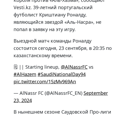
Короля против «Аль-Хазма», сообщают
Vesti.kz. 39-летний португальский
футболист Криштиану Роналду,
являющийся звездой «Аль-Насра», не
попал в заявку на эту игру.
Выездной матч команды Роналду
состоится сегодня, 23 сентября, в 20:35 по
казахстанскому времени.
🗒 || Starting lineup,
@AlNassrFC
vs
#AlHazem
#SaudiNationalDay94
pic.twitter.com/15zMv969An
— AlNassr FC (@AlNassrFC_EN)
September
23, 2024
В нынешнем сезоне Саудовской Про-лиги